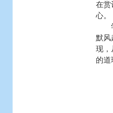
在赏
心。
学生
默风
现，
的道