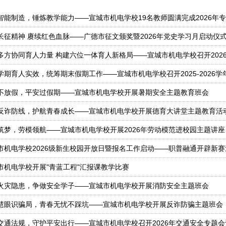
长征精神 赓续红色血脉——广德市征文颁奖暨2026年党史学习月启动仪
多方协同育人力量 构建六位一体育人新格局——宣城市机电学校召开2026
学期育人实效，统筹期末假期工作——宣城市机电学校召开2025-2026
不放假，平安过假期——宣城市机电学校开展暑期安全主题教育班会
反诈防线，护航青春成长——宣城市机电学校开展德育大讲堂主题教育活
筑梦，劳模领航——宣城市机电学校开展2026年劳动模范进校园主题讲座
市机电学校2026级新生校园开放日暨报名工作启动——职普融通开辟新赛
市机电学校开展"青蓝工程"汇报课教学比赛
火灾隐患，争做安全学子——宣城市机电学校开展消防安全主题班会
慧眼识骗局，青春无忧不踩坑——宣城市机电学校开展反诈防骗主题班会
交通法规，守护平安出行——宣城市机电学校召开2026年交通安全专题会