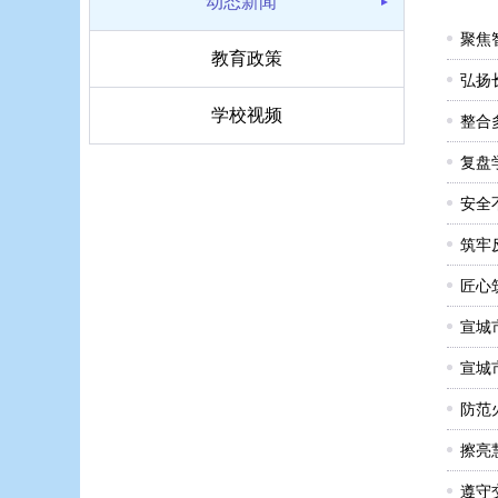
动态新闻
教育政策
弘扬
学校视频
整合
复盘
安全
筑牢
匠心
宣城
宣城
防范
擦亮
遵守